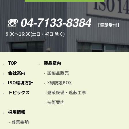
☏ 04-7133-8384
【電話受付】
9:00～16:30(土日・祝日 除く)
TOP
製品案内
会社案内
鉛製品販売
ISO環境方針
X線防護BOX
トピックス
遮蔽設備・遮蔽工事
技術案内
採用情報
募集要項