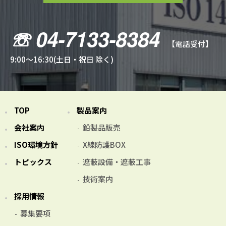
☏ 04-7133-8384
【電話受付】
9:00～16:30(土日・祝日 除く)
TOP
製品案内
会社案内
鉛製品販売
ISO環境方針
X線防護BOX
トピックス
遮蔽設備・遮蔽工事
技術案内
採用情報
募集要項