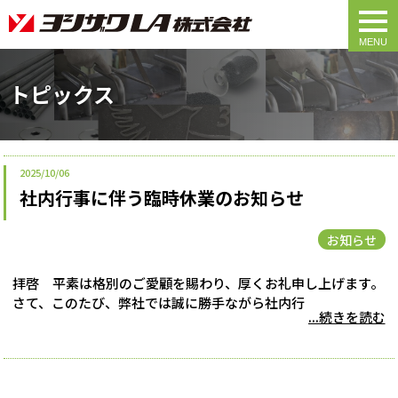
togg
navi
トピックス
2025/10/06
社内行事に伴う臨時休業のお知らせ
お知らせ
拝啓 平素は格別のご愛顧を賜わり、厚くお礼申し上げます。
さて、このたび、弊社では誠に勝手ながら社内行
...続きを読む